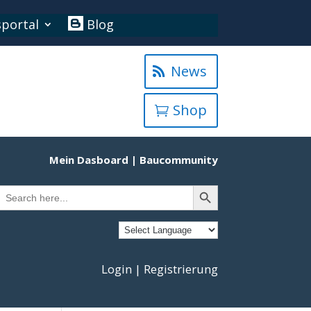
portal
Blog
News
Shop
Mein Dasboard
|
Baucommunity
Search Button
Search
or:
Login | Registrierung