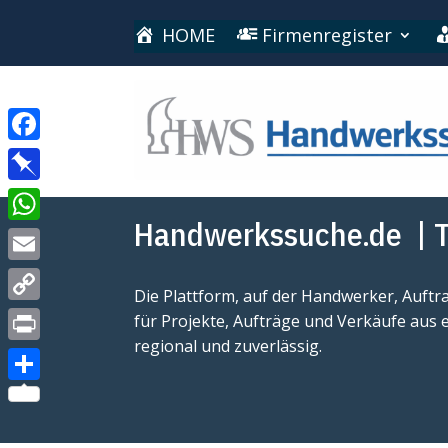
HOME
Firmenregister
Facebook
Pinboard
Handwerkssuche.de
| T
WhatsApp
Email
Die Plattform, auf der Handwerker, Auft
Copy
für Projekte, Aufträge und Verkäufe aus 
regional und zuverlässig.
Link
Print
Teilen