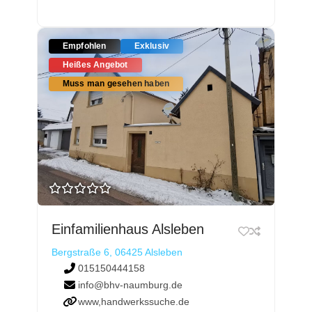
Empfohlen
Exklusiv
Heißes Angebot
Muss man gesehen haben
Einfamilienhaus Alsleben
Bergstraße 6, 06425 Alsleben
015150444158
info@bhv-naumburg.de
www,handwerkssuche.de