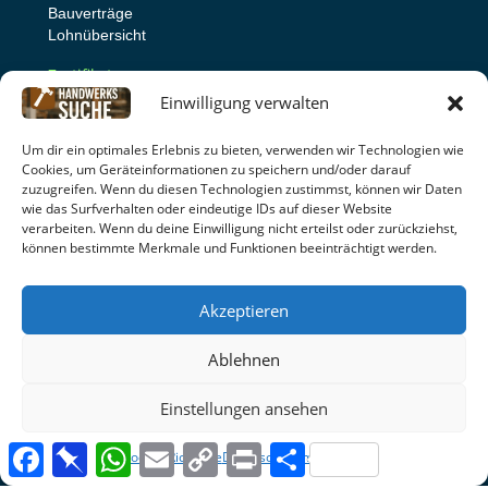
Bauverträge
Lohnübersicht
Zertifikate
Einwilligung verwalten
Zertifikat prüfen
Zertifikate
Um dir ein optimales Erlebnis zu bieten, verwenden wir Technologien wie
Cookies, um Geräteinformationen zu speichern und/oder darauf
Handwerkerübersicht
zuzugreifen. Wenn du diesen Technologien zustimmst, können wir Daten
wie das Surfverhalten oder eindeutige IDs auf dieser Website
verarbeiten. Wenn du deine Einwilligung nicht erteilst oder zurückziehst,
Beauftragen Sie jetzt Ihren Worker
können bestimmte Merkmale und Funktionen beeinträchtigt werden.
oder stellen einen Worker Job online
Akzeptieren
🏢 Firmenübersicht
👔Firmenwebseiten
Ablehnen
👷Worker
Einstellungen ansehen
Datenschutz
|
Cookie-Richtlinien
|
Impressum
|
AGB
|
Facebook
Pinboard
WhatsApp
Email
Copy
Print
Teilen
Rückgabe | Seitenübersicht
Cookie-Richtlinie
Datenschutz
Impressum
Link