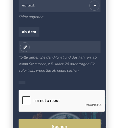
*bitte angeben
ab dem
*bitte geben Sie den Monat und das Fahr an, ab
wann Sie suchen, z.B. März 26 oder tragen Sie
sofort ein, wenn Sie ab heute suchen