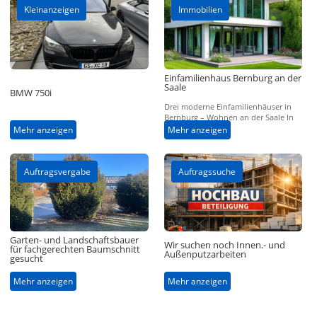
Kleinanzeigen
Immobilien
Einfamilienhaus Bernburg an der
Saale
BMW 750i
Drei moderne Einfamilienhäuser in
Bernburg – Wohnen an der Saale In
traumhafter Lage direkt an der Saale,
Mehr anzeigen
Mehr anzeigen
unterhalb des historischen…
Auftragsvergabe
Auftragssuche
Garten- und Landschaftsbauer
Wir suchen noch Innen.- und
für fachgerechten Baumschnitt
Außenputzarbeiten
gesucht
Mehr anzeigen
Mehr anzeigen