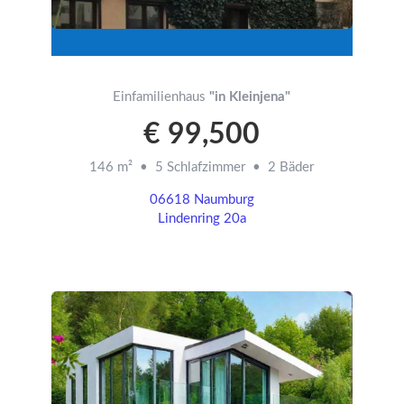
Einfamilienhaus
"in Kleinjena"
€ 99,500
146 m² • 5 Schlafzimmer • 2 Bäder
06618 Naumburg
Lindenring 20a