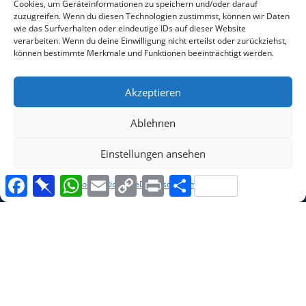
Cookies, um Geräteinformationen zu speichern und/oder darauf
zuzugreifen. Wenn du diesen Technologien zustimmst, können wir Daten
Über Uns
wie das Surfverhalten oder eindeutige IDs auf dieser Website
verarbeiten. Wenn du deine Einwilligung nicht erteilst oder zurückziehst,
Über uns
können bestimmte Merkmale und Funktionen beeinträchtigt werden.
Team
Karriere
Presse
Akzeptieren
Service
Ablehnen
Bautipps
Downloads
Support
Einstellungen ansehen
FAQ
Facebook
Pinboard
WhatsApp
Email
Copy
Print
Teilen
Cookie-Richtlinie
Datenschutz
Impressum
Ticket anlegen
Link
Kontakt
Events
Business
For Seller
Shop
Finanzen
Kalkulation Bau