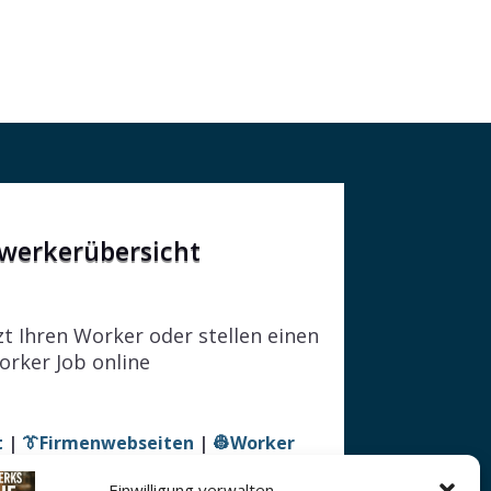
werkerübersicht
zt Ihren Worker oder stellen einen
orker Job online
t
|
👔Firmenwebseiten
|
👷Worker
Einwilligung verwalten