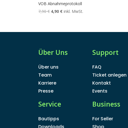
VOB Abnahmeprotokoll
Ursprünglicher
Aktueller
7,90
€
4,90
€
inkl. MwSt.
Preis
Preis
war:
ist:
7,90 €
4,90 €.
Über Uns
Support
Über uns
FAQ
Team
Ticket anlegen
Karriere
Kontakt
Presse
Events
Service
Business
Bautipps
For Seller
Downloads
Shop