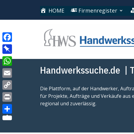
HOME
Firmenregister
Facebook
Pinboard
Handwerkssuche.de
| T
WhatsApp
Email
Die Plattform, auf der Handwerker, Auft
Copy
für Projekte, Aufträge und Verkäufe aus 
regional und zuverlässig.
Link
Print
Teilen