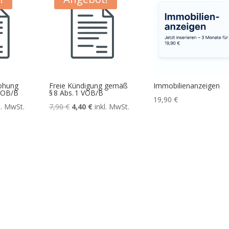
ohung
Freie Kündigung gemäß
Immobilienanzeigen
VOB/B
§ 8 Abs. 1 VOB/B
19,90
€
icher
eller
Ursprünglicher
Aktueller
l. MwSt.
7,90
€
4,40
€
inkl. MwSt.
is
Preis
Preis
war:
ist:
 €.
7,90 €
4,40 €.