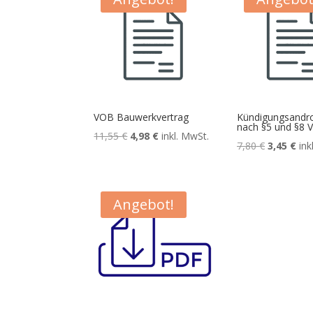
VOB Bauwerkvertrag
Kündigungsandr
nach §5 und §8 
Ursprünglicher
Aktueller
11,55
€
4,98
€
inkl. MwSt.
Ursprüngl
Aktu
7,80
€
3,45
€
ink
Preis
Preis
Preis
Pre
war:
ist:
war:
ist:
11,55 €
4,98 €.
7,80 €
3,45
Angebot!