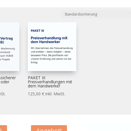
ssicherer
PAKET III
 oder
Preisverhandlungen mit
dem Handwerker
wSt.
125,00
€
inkl. MwSt.
!
Angebot!