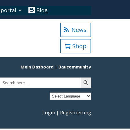
portal
Blog
News
Shop
Mein Dasboard
|
Baucommunity
Search Button
Search
or:
Login | Registrierung