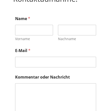
*
Name
*
K
o
m
m
e
Vorname
Nachname
n
t
E-Mail
*
a
r
N
a
c
h
Kommentar oder Nachricht
r
i
c
h
t