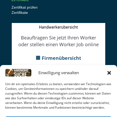
Zertifikat prüfen
Zertifikate
Handwerkerübersicht
Beauftragen Sie jetzt Ihren Worker
oder stellen einen Worker Job online
🏢 Firmenübersicht
👔Firmenwebseiten
Einwilligung verwalten
👷Worker
Um dir ein optimales Erlebnis zu bieten, verwenden wir Technologien wie
Datenschutz
|
Cookie-Richtlinien
|
Impressum
|
AGB
|
Cookies, um Geräteinformationen zu speichern und/oder darauf
Rückgabe | Seitenübersicht
zuzugreifen. Wenn du diesen Technologien zustimmst, können wir Daten
wie das Surfverhalten oder eindeutige IDs auf dieser Website
facebook
Online seit: 15.06.26
verarbeiten. Wenn du deine Einwilligung nicht erteilst oder zurückziehst,
können bestimmte Merkmale und Funktionen beeinträchtigt werden.
© 2026
handwerkssuche
| C. Soldo