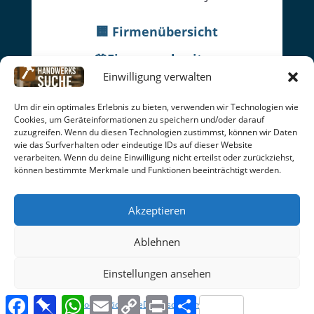
🏢 Firmenübersicht
👔Firmenwebseiten
Einwilligung verwalten
👷Worker
Um dir ein optimales Erlebnis zu bieten, verwenden wir Technologien wie
Datenschutz
|
Cookie-Richtlinien
|
Impressum
|
Cookies, um Geräteinformationen zu speichern und/oder darauf
AGB
|
Rückgabe | Seitenübersicht
zuzugreifen. Wenn du diesen Technologien zustimmst, können wir Daten
wie das Surfverhalten oder eindeutige IDs auf dieser Website
facebook
Online seit: 15.06.26
verarbeiten. Wenn du deine Einwilligung nicht erteilst oder zurückziehst,
können bestimmte Merkmale und Funktionen beeinträchtigt werden.
© 2026
handwerkssuche
| C. Soldo
Akzeptieren
Ablehnen
Einstellungen ansehen
Facebook
Pinboard
WhatsApp
Email
Copy
Print
Teilen
Cookie-Richtlinie
Datenschutz
Impressum
Link