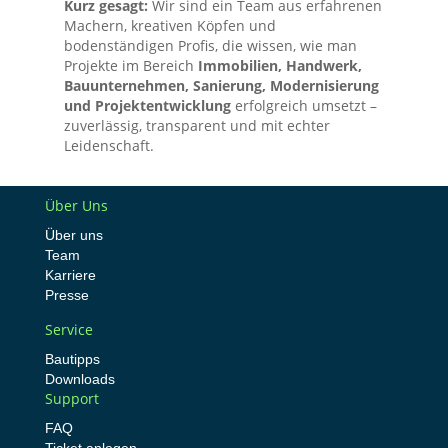
Kurz gesagt:
Wir sind ein Team aus erfahrenen
Machern, kreativen Köpfen und
bodenständigen Profis, die wissen, wie man
Projekte im Bereich
Immobilien, Handwerk,
Bauunternehmen, Sanierung, Modernisierung
und Projektentwicklung
erfolgreich umsetzt –
zuverlässig, transparent und mit echter
Leidenschaft.
Über Uns
Über uns
Team
Karriere
Presse
Service
Bautipps
Downloads
Support
FAQ