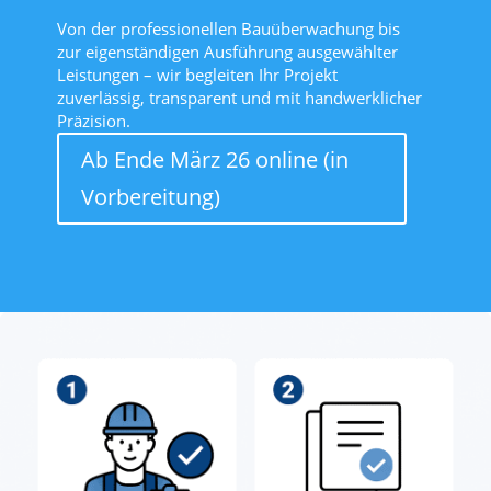
Von
der
professionellen
Bauüberwachung
bis
zur
eigenständigen
Ausführung
ausgewählter
Leistungen
–
wir
begleiten
Ihr
Projekt
zuverlässig,
transparent
und
mit
handwerklicher
Präzision.
Ab Ende März 26 online (in
Vorbereitung)