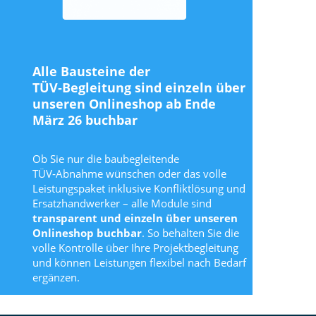
Alle Bausteine der
TÜV‑Begleitung sind einzeln über
unseren Onlineshop ab Ende
März 26 buchbar
Ob Sie nur die baubegleitende
TÜV‑Abnahme wünschen oder das volle
Leistungspaket inklusive Konfliktlösung und
Ersatzhandwerker – alle Module sind
transparent und einzeln über unseren
Onlineshop buchbar
. So behalten Sie die
volle Kontrolle über Ihre Projektbegleitung
und können Leistungen flexibel nach Bedarf
ergänzen.