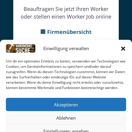
Beauftragen Sie jetzt Ihren Worker
oder stellen einen Worker Job online
🏢 Firmenübersicht
👔Firmenwebseiten
Einwilligung verwalten
👷Worker
Um dir ein optimales Erlebnis zu bieten, verwenden wir Technologien wie
Datenschutz
|
Cookie-Richtlinien
|
Impressum
|
AGB
|
Cookies, um Geräteinformationen zu speichern und/oder darauf
Rückgabe | Seitenübersicht
zuzugreifen. Wenn du diesen Technologien zustimmst, können wir Daten
wie das Surfverhalten oder eindeutige IDs auf dieser Website
facebook
Online seit: 15.06.26
verarbeiten. Wenn du deine Einwilligung nicht erteilst oder zurückziehst,
können bestimmte Merkmale und Funktionen beeinträchtigt werden.
© 2026
handwerkssuche
| C. Soldo
Akzeptieren
Ablehnen
Einstellungen ansehen