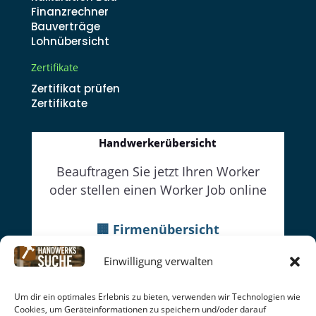
Finanzrechner
Bauverträge
Lohnübersicht
Zertifikate
Zertifikat prüfen
Zertifikate
Handwerkerübersicht
Beauftragen Sie jetzt Ihren Worker
oder stellen einen Worker Job online
🏢 Firmenübersicht
👔Firmenwebseiten
Einwilligung verwalten
👷Worker
Um dir ein optimales Erlebnis zu bieten, verwenden wir Technologien wie
Cookies, um Geräteinformationen zu speichern und/oder darauf
Datenschutz
|
Cookie-Richtlinien
|
Impressum
|