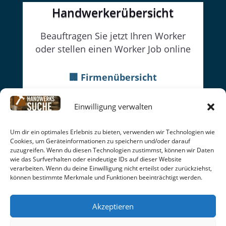
Handwerkerübersicht
Beauftragen Sie jetzt Ihren Worker
oder stellen einen Worker Job online
🏢 Firmenübersicht
👔Firmenwebseiten
Einwilligung verwalten
👷Worker
Um dir ein optimales Erlebnis zu bieten, verwenden wir Technologien wie
Datenschutz
|
Cookie-Richtlinien
|
Impressum
|
Cookies, um Geräteinformationen zu speichern und/oder darauf
AGB
|
Rückgabe | Seitenübersicht
zuzugreifen. Wenn du diesen Technologien zustimmst, können wir Daten
wie das Surfverhalten oder eindeutige IDs auf dieser Website
facebook
Online seit: 15.06.26
verarbeiten. Wenn du deine Einwilligung nicht erteilst oder zurückziehst,
können bestimmte Merkmale und Funktionen beeinträchtigt werden.
© 2026
handwerkssuche
| C. Soldo
Akzeptieren