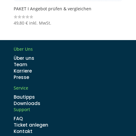
PAKET I Angebot prüfen & vergleichen
49,80
€
inkl. MwSt.
B
e
w
e
r
t
e
t
Über Uns
m
i
Über uns
t
0
Team
v
o
Karriere
n
Presse
5
Service
Bautipps
Downloads
Support
FAQ
Ticket anlegen
Kontakt