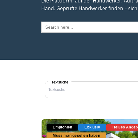
Die Plattform, auf der Handwerker, Auftr
Hand. Geprüfte Handwerker finden – siche
Search
for:
Textsuche
Empfohlen
Exklusiv
Heißes Angeb
Muss man gesehen haben