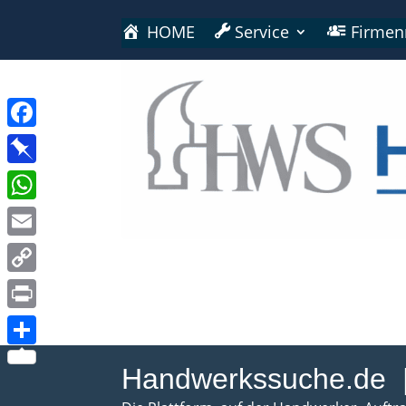
HOME
Service
Firmen
Facebook
Pinboard
WhatsApp
Email
Copy
Link
Print
Teilen
Handwerkssuche.de
|